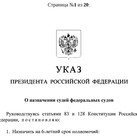
Страница №
1
из
20
: