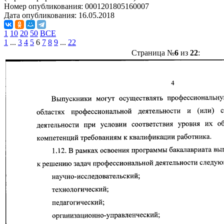
Номер опубликования:
0001201805160007
Дата опубликования:
16.05.2018
1
10
20
50
ВСЕ
1
...
3
4
5
6
7
8
9
...
22
Страница №
6
из
22
: