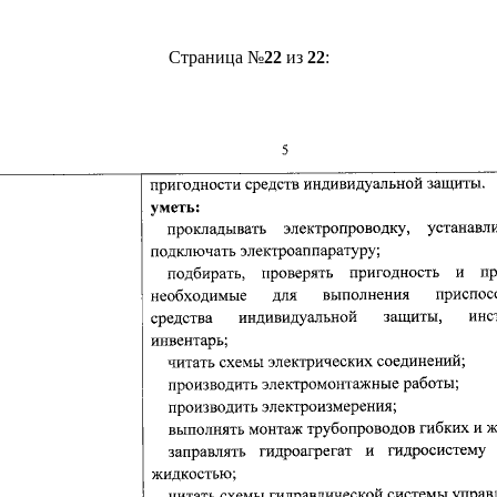
Страница №
22
из
22
: