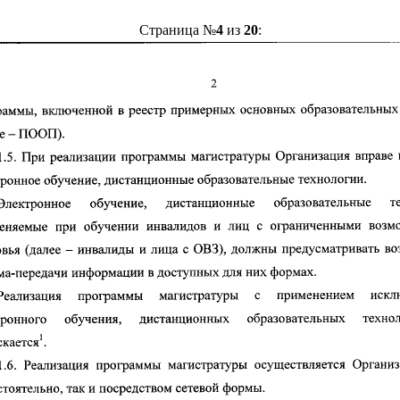
Страница №
4
из
20
: