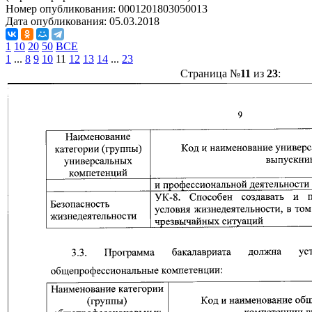
Номер опубликования:
0001201803050013
Дата опубликования:
05.03.2018
1
10
20
50
ВСЕ
1
...
8
9
10
11
12
13
14
...
23
Страница №
11
из
23
: