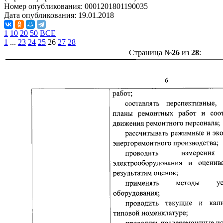
Номер опубликования:
0001201801190035
Дата опубликования:
19.01.2018
1
10
20
50
ВСЕ
1
...
23
24
25
26
27
28
Страница №
26
из
28
: