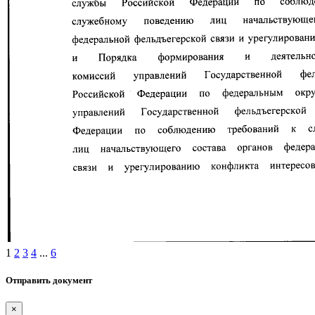
1
2
3
4
...
6
Отправить документ
×