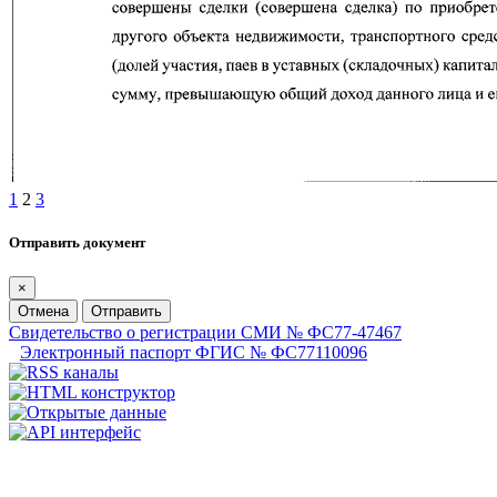
1
2
3
Отправить документ
×
Отмена
Отправить
Свидетельство о регистрации СМИ № ФС77-47467
Электронный паспорт ФГИС № ФС77110096