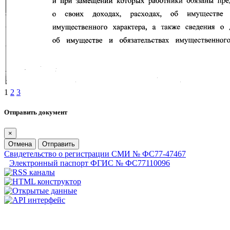
1
2
3
Отправить документ
×
Отмена
Отправить
Свидетельство о регистрации СМИ № ФС77-47467
Электронный паспорт ФГИС № ФС77110096