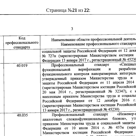
Страница №
21
из
22
: