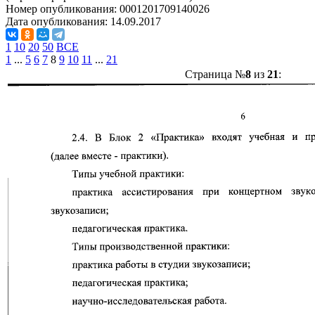
Номер опубликования:
0001201709140026
Дата опубликования:
14.09.2017
1
10
20
50
ВСЕ
1
...
5
6
7
8
9
10
11
...
21
Страница №
8
из
21
: