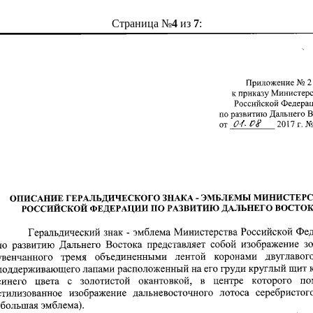
Страница №
4
из
7
: