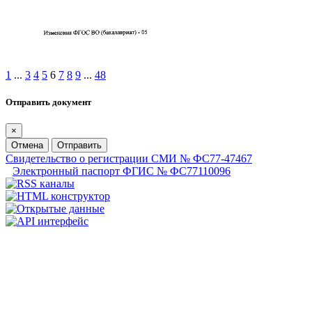
1
...
3
4
5
6
7
8
9
...
48
Отправить документ
×
Отмена
Отправить
Свидетельство о регистрации СМИ № ФС77-47467
Электронный паспорт ФГИС № ФС77110096