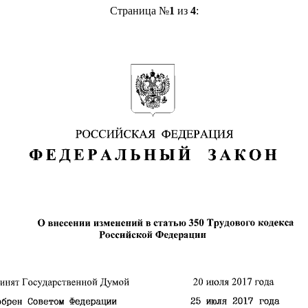
Страница №
1
из
4
: