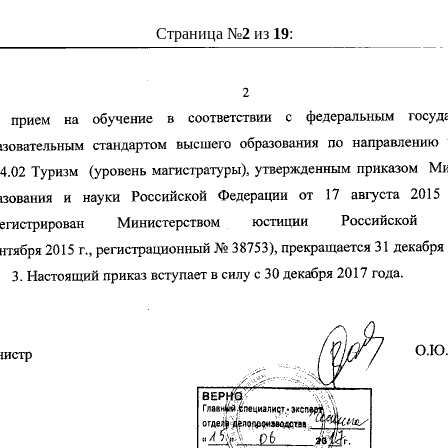
Страница №
2
из
19
: