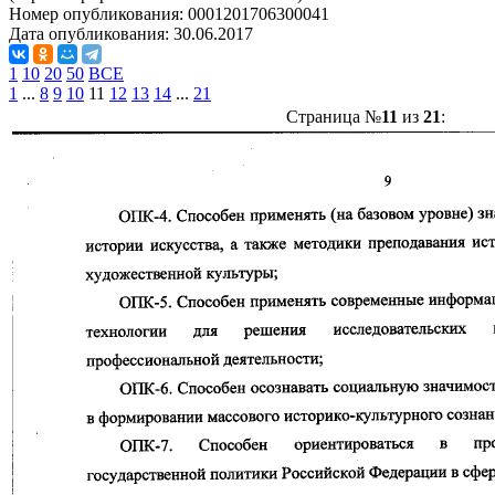
Номер опубликования:
0001201706300041
Дата опубликования:
30.06.2017
1
10
20
50
ВСЕ
1
...
8
9
10
11
12
13
14
...
21
Страница №
11
из
21
: