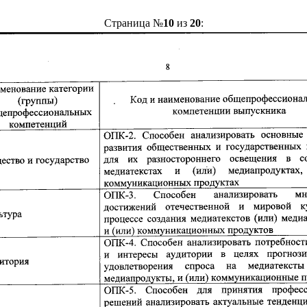
Страница №
10
из
20
: