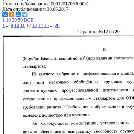
Номер опубликования:
0001201706300031
Дата опубликования:
30.06.2017
1
10
20
50
ВСЕ
1
...
9
10
11
12
13
14
15
...
20
Страница №
12
из
20
: