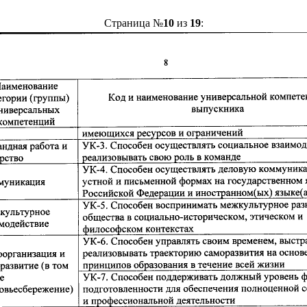
Страница №
10
из
19
: