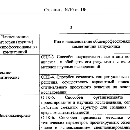
Страница №
10
из
18
: