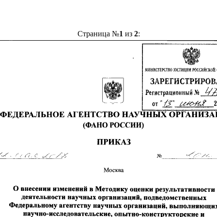
Страница №
1
из
2
: