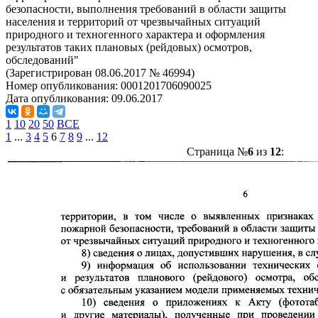
безопасности, выполнения требований в области защиты
населения и территорий от чрезвычайных ситуаций
природного и техногенного характера и оформления
результатов таких плановых (рейдовых) осмотров,
обследований"
(Зарегистрирован 08.06.2017 № 46994)
Номер опубликования:
0001201706090025
Дата опубликования:
09.06.2017
1
10
20
50
ВСЕ
1
...
3
4
5
6
7
8
9
...
12
Страница №
6
из
12
: