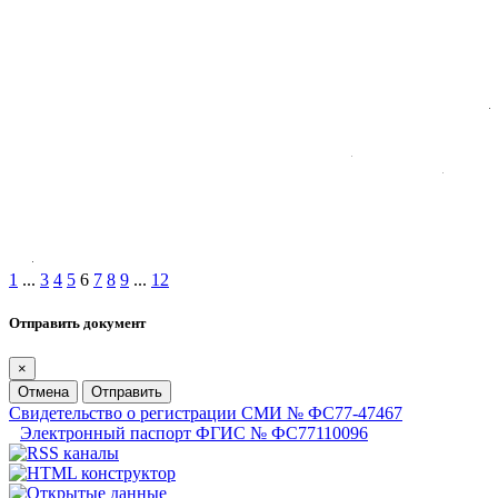
1
...
3
4
5
6
7
8
9
...
12
Отправить документ
×
Отмена
Отправить
Свидетельство о регистрации СМИ № ФС77-47467
Электронный паспорт ФГИС № ФС77110096