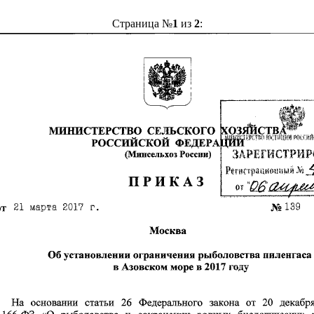
Страница №
1
из
2
: