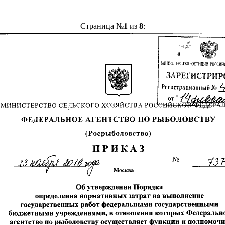
Страница №
1
из
8
: