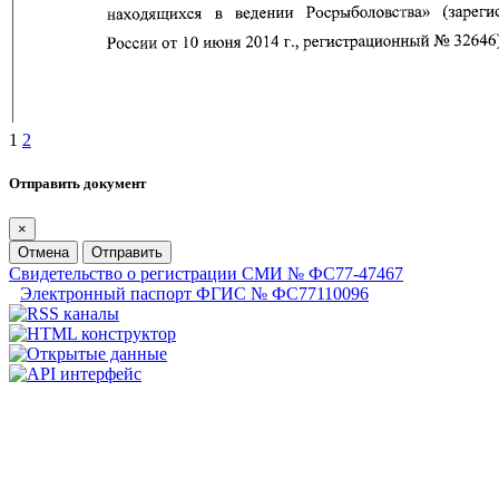
1
2
Отправить документ
×
Отмена
Отправить
Свидетельство о регистрации СМИ № ФС77-47467
Электронный паспорт ФГИС № ФС77110096