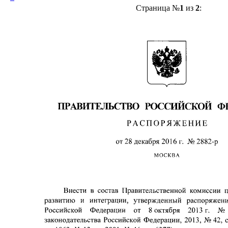
Страница №
1
из
2
: