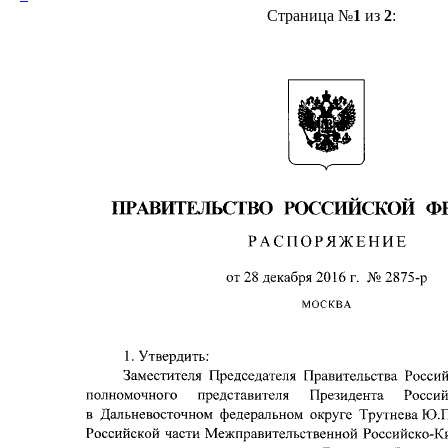
Страница №
1
из
2
: