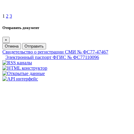
1
2
3
Отправить документ
×
Отмена
Отправить
Свидетельство о регистрации СМИ № ФС77-47467
Электронный паспорт ФГИС № ФС77110096