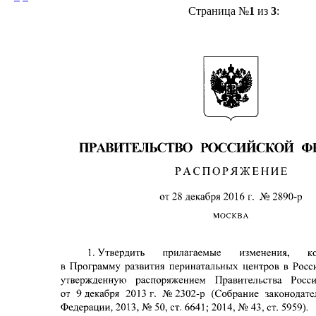
Страница №
1
из
3
: