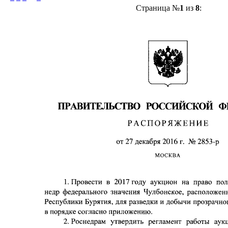
Страница №
1
из
8
: