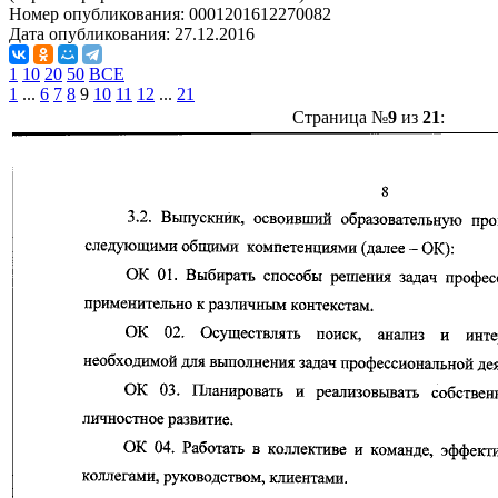
Номер опубликования:
0001201612270082
Дата опубликования:
27.12.2016
1
10
20
50
ВСЕ
1
...
6
7
8
9
10
11
12
...
21
Страница №
9
из
21
: