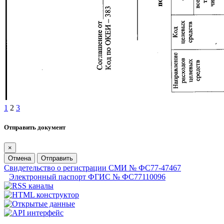
1
2
3
Отправить документ
×
Отмена
Отправить
Свидетельство о регистрации СМИ № ФС77-47467
Электронный паспорт ФГИС № ФС77110096