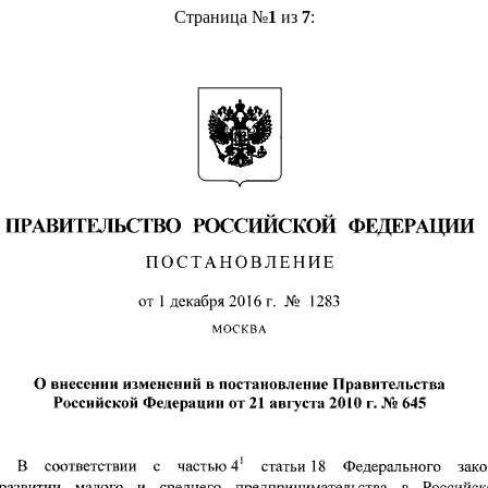
Страница №
1
из
7
: