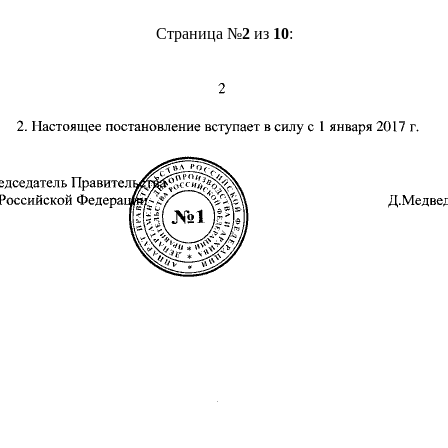
Страница №
2
из
10
: