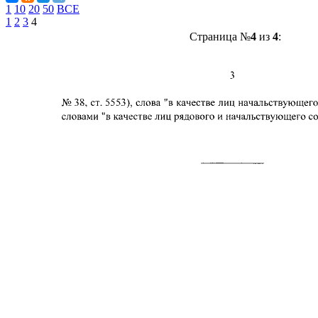
1
10
20
50
ВСЕ
1
2
3
4
Страница №
4
из
4
: