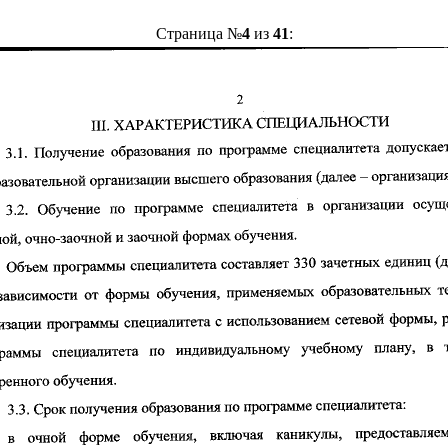
Страница №
4
из
41
: