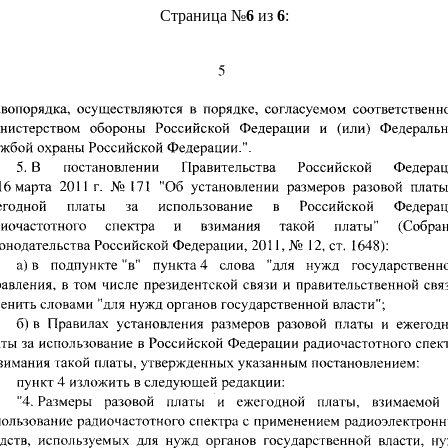
Страница №
6
из
6
: