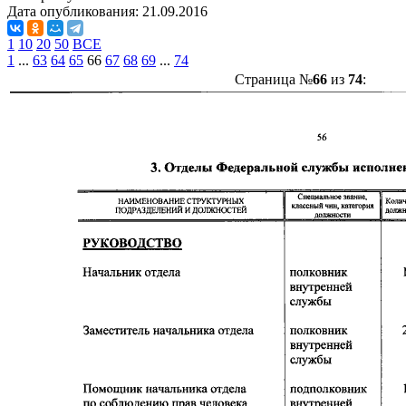
Дата опубликования:
21.09.2016
1
10
20
50
ВСЕ
1
...
63
64
65
66
67
68
69
...
74
Страница №
66
из
74
: