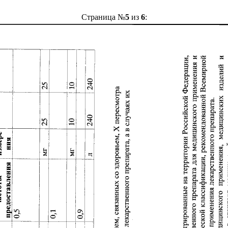
Страница №
5
из
6
: