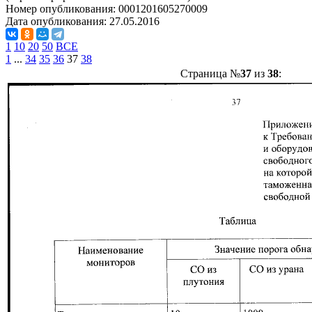
Номер опубликования:
0001201605270009
Дата опубликования:
27.05.2016
1
10
20
50
ВСЕ
1
...
34
35
36
37
38
Страница №
37
из
38
: