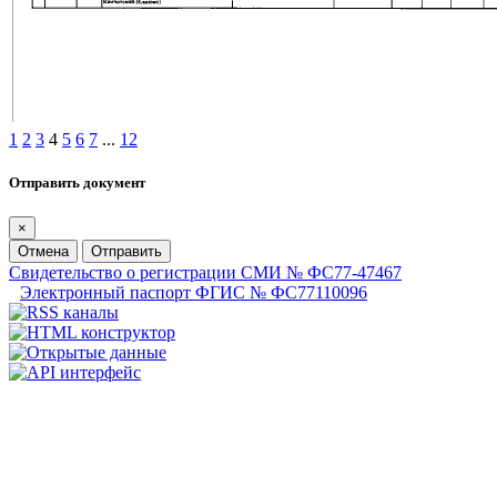
1
2
3
4
5
6
7
...
12
Отправить документ
×
Отмена
Отправить
Свидетельство о регистрации СМИ № ФС77-47467
Электронный паспорт ФГИС № ФС77110096