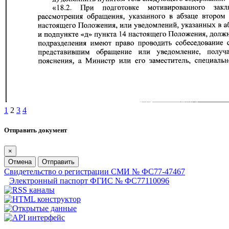
1
2
3
4
Отправить документ
×
Отмена
Отправить
Свидетельство о регистрации СМИ № ФС77-47467
Электронный паспорт ФГИС № ФС77110096