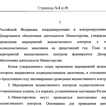
Страница №
3
из
9
: