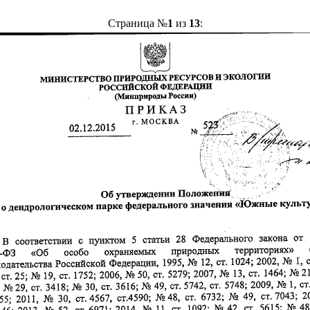
Страница №
1
из
13
: