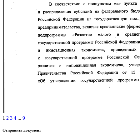
1
2
3
4
...
9
Отправить документ