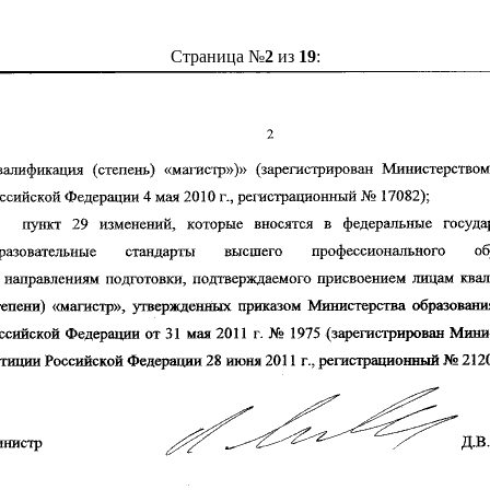
Страница №
2
из
19
: