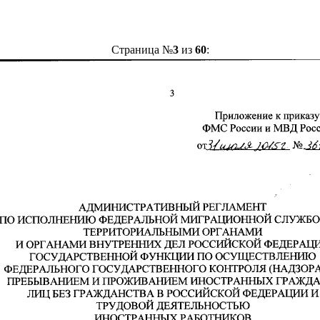
Страница №
3
из
60
: