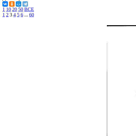
1
10
20
50
ВСЕ
1
2
3
4
5
6
...
60