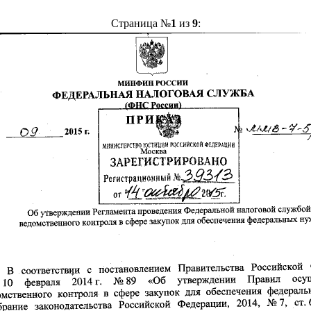
Страница №
1
из
9
: