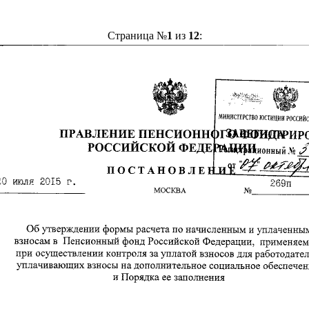
Страница №
1
из
12
: