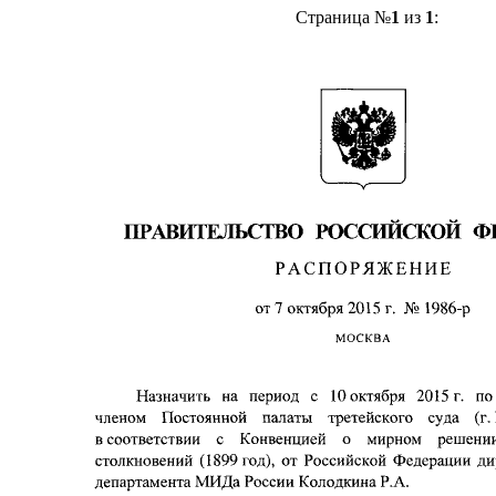
Страница №
1
из
1
: