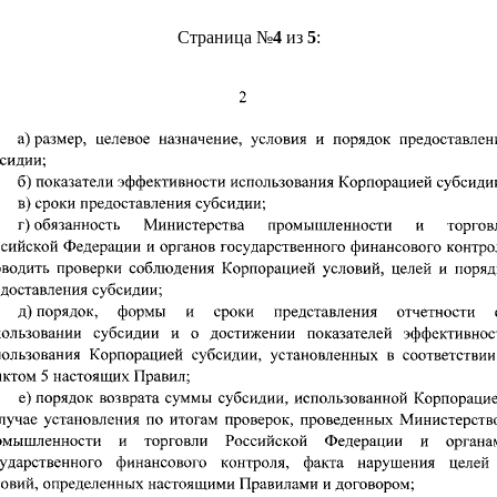
Страница №
4
из
5
: